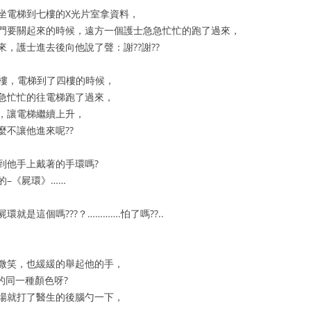
坐電梯到七樓的X光片室拿資料，
門要關起來的時候，遠方一個護士急急忙忙的跑了過來，
，護士進去後向他說了聲：謝??謝??
.四樓，電梯到了四樓的時候，
急忙忙的往電梯跑了過來，
，讓電梯繼續上升，
不讓他進來呢??
到他手上戴著的手環嗎?
的–《屍環》……
是這個嗎???？………….怕了嗎??..
微笑，也緩緩的舉起他的手，
的同一種顏色呀?
場就打了醫生的後腦勺一下，