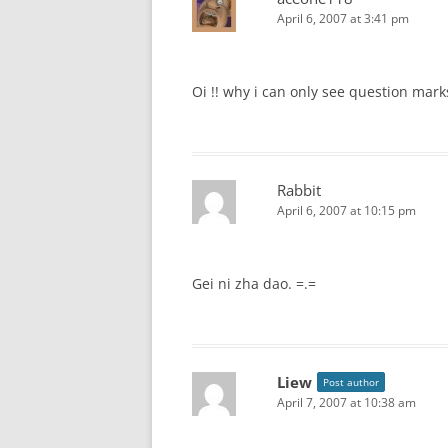
April 6, 2007 at 3:41 pm
Oi !! why i can only see question mark
Rabbit
April 6, 2007 at 10:15 pm
Gei ni zha dao. =.=
Liew
Post author
April 7, 2007 at 10:38 am