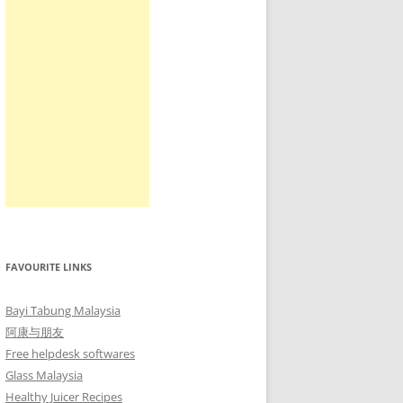
FAVOURITE LINKS
Bayi Tabung Malaysia
阿康与朋友
Free helpdesk softwares
Glass Malaysia
Healthy Juicer Recipes