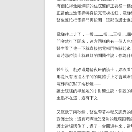
有個忙得焦頭爛額的住院醫師正要從一樓
正當他走進電梯轉身按完電梯按鈕，電梯
醫生連忙把電梯門再按開，讓那位護士進來
電梯往上走了，一樓…..二樓…..三樓….
門突然打了開來，遠方同樣的有一個人急
醫生看了他一下就直接把電梯門按關起來
這時那位護士就狐疑的問醫生說：你為什麼
醫生說：虧妳還是輪夜班的護士，妳沒看
那是只有送進太平間的屍體手上才會戴著
電梯內沉默了兩秒鐘……..
護士緩緩的舉起她的手對醫生說：你說的屍環就
重點不在這，還有下文…………….
又沉默了兩秒鐘，醫生帶著神秘又詭異的
對護士說：還真巧啊!!!怎麼妳的屍環跟我
護士當場愣住了，過了一會回過神來，當