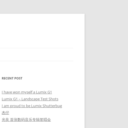
RECENT POST
I have won myself a Lumix G1
Lumix G1 – Landscape Test Shots
I am proud to be Lumix Shutterbug
杰仔
光良 首张数码音乐专辑签唱会