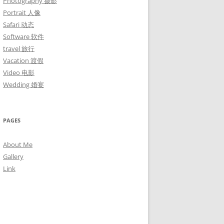
Photography 摄影
Portrait 人像
Safari 动态
Software 软件
travel 旅行
Vacation 渡假
Video 电影
Wedding 婚宴
PAGES
About Me
Gallery
Link