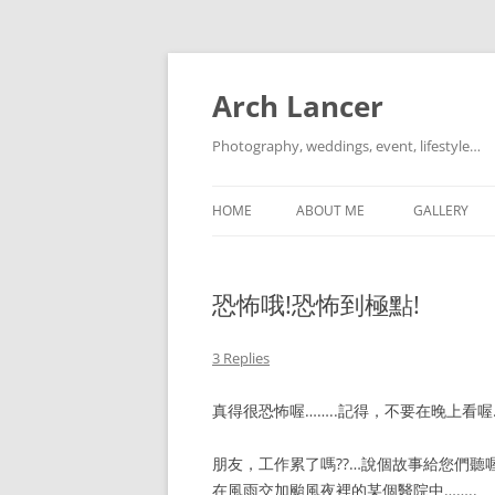
Arch Lancer
Photography, weddings, event, lifestyle…
HOME
ABOUT ME
GALLERY
恐怖哦!恐怖到極點!
3 Replies
真得很恐怖喔……..記得，不要在晚上看喔…
朋友，工作累了嗎??…說個故事給您們聽喔…
在風雨交加颱風夜裡的某個醫院中……..